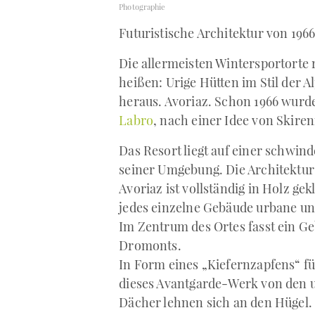
Photographie
Futuristische Architektur von 196
Die allermeisten Wintersportorte
heißen: Urige Hütten im Stil der A
heraus. Avoriaz. Schon 1966 wurd
Labro
, nach einer Idee von Skire
Das Resort liegt auf einer schwin
seiner Umgebung. Die Architektur
Avoriaz ist vollständig in Holz gekl
jedes einzelne Gebäude urbane un
Im Zentrum des Ortes fasst ein G
Dromonts.
In Form eines „Kiefernzapfens“ f
dieses Avantgarde-Werk von den u
Dächer lehnen sich an den Hügel.