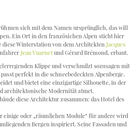
6
 rühmen sich mit dem Namen ursprünglich, das will
lpen. Ein Ort in den französichen Alpen sticht hier
e diese Winterstation von dem Architekten
Jacques
nnfahrer
Jean Vuarnet
und Gérard Brémond, erbaut.
delerregenden Klippe und verschmilzt sozusagen mit
 passt perfekt in die schneebedeckten Alpenberge.
eidet und bietet eine einzigartige Silhouette, in der
d architektonische Modernität atmet.
ebäude diese Architektur zusammen: das Hotel des
ür einige oder „räumlichen Module“ für andere wird
mliegenden Bergen inspiriert. Seine Fassaden und